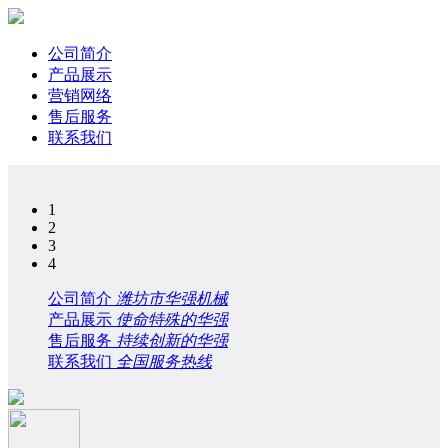
公司简介
产品展示
营销网络
售后服务
联系我们
1
2
3
4
公司简介
潍坊市华强机械
产品展示
使命特殊的华强
售后服务
持续创新的华强
联系我们
全国服务热线