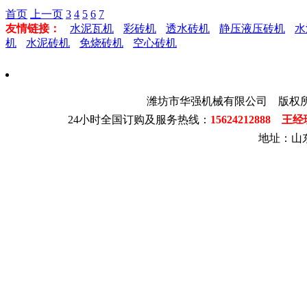
首页
上一页
3
4
5
6
7
友情链接：
水泥瓦机
彩砖机
透水砖机
静压液压砖机
水
机
水泥砖机
免烧砖机
空心砖机
潍坊市华强机械有限公司 版权
24小时全国订购及服务热线：
15624212888 王
地址：山